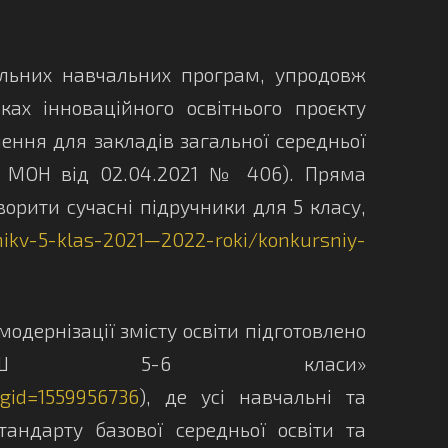
льних навчальних програм, упродовж
ах інноваційного освітнього проєкту
ення для закладів загальної середньої
каз МОН від 02.04.2021 № 406). Пряма
орити сучасні підручники для 5 класу,
hnikv-5-klas-2021—2022-roki/konkursniy-
дернізації змісту освіти підготовлено
я. НУШ 5-6 класи»
gid=1559956736
), де усі навчальні та
андарту базової середньої освіти та