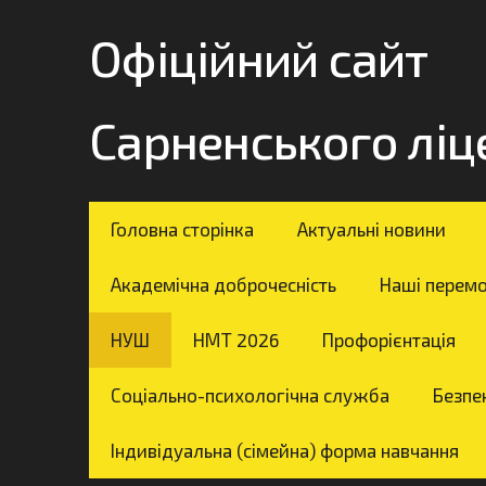
Офіційний сайт
Сарненського лі
Головна сторінка
Актуальні новини
Академічна доброчесність
Наші перем
НУШ
НМТ 2026
Профорієнтація
Соціально-психологічна служба
Безпек
Індивідуальна (сімейна) форма навчання