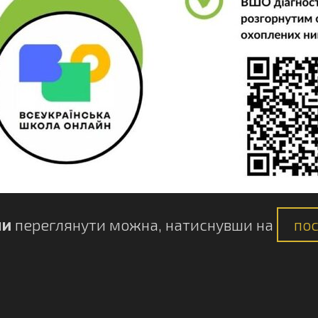
ли
переглянути можна, натиснувши на
по