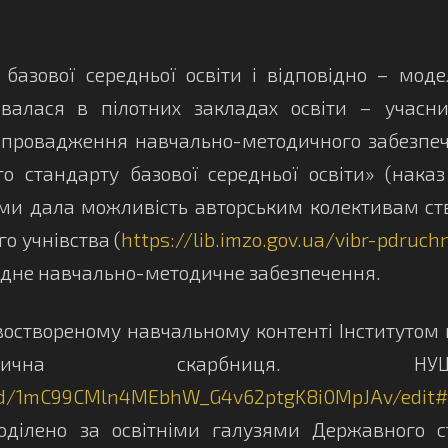
зової середньої освіти і відповідно – моде
валася в пілотних закладах освіти – учасник
 впровадження навчально-методичного забезпеч
го стандарту базової середньої освіти» (на
ми дала можливість авторським колективам ств
о учнівства (
https://lib.imzo.gov.ua/vibr-pdruc
бхідне навчально-методичне забезпечення.
твореному навчальному контенті Інститутом мо
о-методична скарбниц
ts/d/1mC99CMln4MEbhW_G4v62ptgK8i0MpJAv/edit#
оділено за освітніми галузями Державного ст