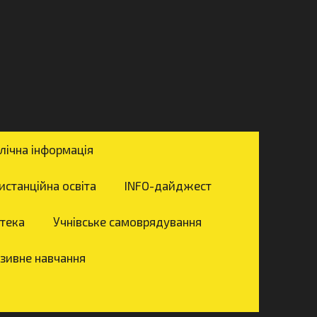
лічна інформація
истанційна освіта
INFO-дайджест
отека
Учнівське самоврядування
зивне навчання