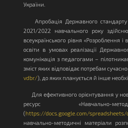
України.
Апробація Державного стандарту ба
2021/2022 навчального року здійсню
всеукраїнського рівня «Розроблення і
освіти в умовах реалізації Державно
комунікація з педагогами – пілотника
зміст яких відповідає потребам сучасног
vdbr/
), до яких планується й інше нео
Для ефективного орієнтування у новос
ресурс «Навчальн
(
https://docs.google.com/spreadshee
навчально-методичні матеріали розп