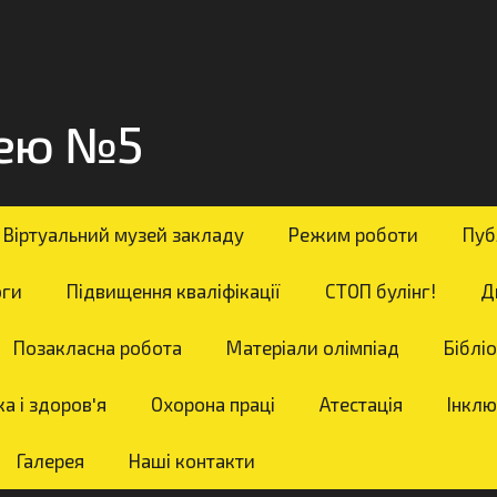
цею №5
Віртуальний музей закладу
Режим роботи
Пуб
оги
Підвищення кваліфікації
СТОП булінг!
Д
Позакласна робота
Матеріали олімпіад
Біблі
а і здоров'я
Охорона праці
Атестація
Інклю
Галерея
Наші контакти