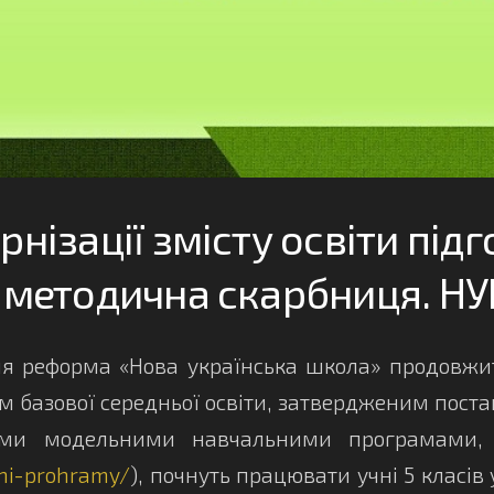
ернізації змісту освіти під
методична скарбниця. НУ
 реформа «Нова українська школа» продовжит
базової середньої освіти, затвердженим постан
и модельними навчальними програмами, щ
-ni-prohramy/
), почнуть працювати учні 5 класів 