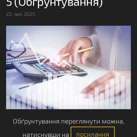
5 (Обгрунтування)
22. лип. 2025
Обґрунтування переглянути можна,
натиснувши на
посилання